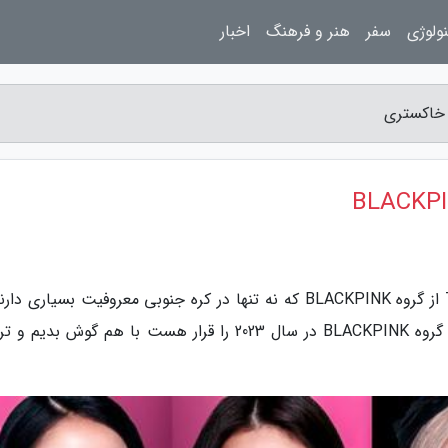
ولوژی
سفر
هنر و فرهنگ
اخبار
به گزارش ذهن خاکستری، ترجمه آهنگ The Girls از گروه BLACKPINK که نه تنها در کره جنوبی معروفیت بسیاری
کل جهان هم طرفدارن بسیاری دارند. اولین آهنگ گروه BLACKPINK در سال 2023 را قرار هست با هم گوش ب