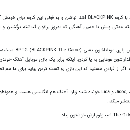
طرفدارای موسیقی و فیلم های کره ای امکان نداره با گروه BLACKPINK آشنا نباشن و به قولی این گروه برای 
بری نبود تا اینکه مدتی پیش با همین آهنگی که امروز براتون گذاشتم برگشتن و ا
جالبه بدونید BLACKPINK این آهنگ رو مخصوص بازی موبایلشون یعنی me
راشون غوغایی به پا کردن. اینکه برای یک بازی موبایل آهنگ خوندن
اگر از افرادی هستید که این بازی رو تست کردن بیاید برای ما هم تع
The Girls با حضور تمام اعضا یعنی Jisoo, Jennie, Rosé و Lisa خونده شده زبان آهنگ هم انگلیسی هست و همو