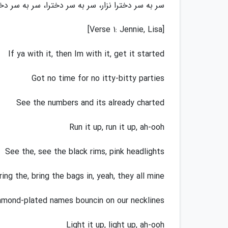
سر به سر دخترا نزار، سر به سر دخترا، سر به سر دخ
[Verse 1: Jennie, Lisa]
If ya with it, then Im with it, get it started
Got no time for no itty-bitty parties
See the numbers and its already charted
Run it up, run it up, ah-ooh
See the, see the black rims, pink headlights
ring the, bring the bags in, yeah, they all mine
amond-plated names bouncin on our necklines
Light it up, light up, ah-ooh