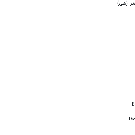
ترا (هی)
B
Di