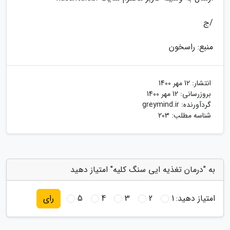
/ج
منبع: راسخون
انتشار:
12 مهر 1400
بروزرسانی:
12 مهر 1400
گردآورنده:
greymind.ir
شناسه مطلب: 203
به "درمان تغذیه ایی سنگ کلیه" امتیاز دهید
امتیاز دهید:
1
2
3
4
5
رای