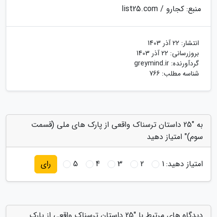
منبع: کجارو / list25.com
انتشار:
22 آذر 1403
بروزرسانی:
22 آذر 1403
گردآورنده:
greymind.ir
شناسه مطلب: 766
به "25 داستان ترسناک واقعی از پارک های ملی (قسمت
سوم)" امتیاز دهید
امتیاز دهید:
1
2
3
4
5
رای
دیدگاه های مرتبط با "25 داستان ترسناک واقعی از پارک