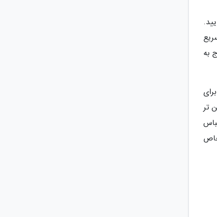
بشویید.
Dail برای شستشوی سریع
 احتیاج به
Delicat با سرعت کم برای
پایین تر
حافظت از رنگ لباس
خاص