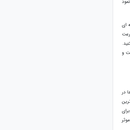
مود
 ای
رعت
کنید.
ت و
ها در
رین
ب برای
وثر