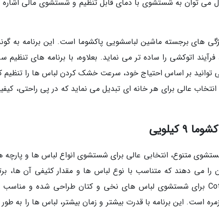
مدل می توان به شستشوی با دمای قابل تنظیم و شستشوی مالی اشاره ن
گی های برجسته ماشین لباسشویی پاکشوما است. این برنامه به گونه
یند اتوکشی را ساده تر می نماید. بعلاوه، با برنامه های تنظیم س
 دور در دقیقه)، شما می توانید بر اساس احتیاج خود، سرعت خشک کردن لباس ها را تنظیم 
انتخاب عالی برای هر خانه ای تبدیل می نماید که در پی راحتی، کیفی
 کیلویی
ی 9 کیلویی پاکشوما با 16 برنامه شستشوی متنوع، انتخابی عالی برای شستشوی انواع لباس ها و پارچه 
ن را می دهند که متناسب با نوع لباس ها و مقدار کثیفی آن ها، برت
گزینه را انتخاب کنید. به عنوان مثال، برنامه Cotton برای شستشوی لباس های نخی و کتان طراحی شده و مناس
 است. این برنامه با قدرت بیشتر و زمان بیشتر، لباس ها را به طور م