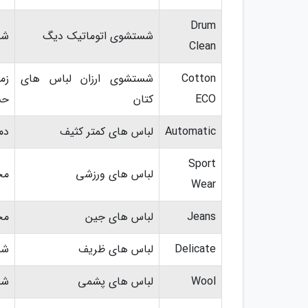
Drum
شستشوی اتوماتیک دیگ
شستشوی
Clean
Cotton
شستشوی ارزان لباس های
زم
ECO
کتان
حس
Automatic
لباس های کمتر کثیف
دمای 30 درجه سان
Sport
لباس های ورزشی
مخ
Wear
Jeans
لباس های جین
مخ
Delicate
لباس های ظریف
شس
Wool
لباس های پشمی
شس