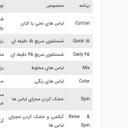
برنامه
مخصوص
تو
شس
Cotton
لباس های نخی یا کتان
رو
Quick 15
شستشوی سریع 15 دقیقه ای
بر
Daily 45
شستشوی سریع 45 دقیقه ای
مناس
Mix
لباس های مخلوط
بر
Color
لباس های رنگی
حف
مخ
Spin
خشک کردن مجزای لباس ها
خش
Rinse &
آبکشی و خشک کردن مجزای
آب
Spin
لباس ها