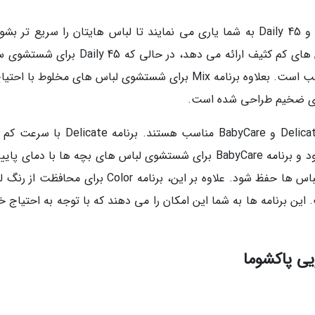
اگر زمان شما محدود است، برنامه های Quick 15 و Daily 45 به شما یاری می نمایند تا لباس هایتان را سریع تر 
برنامه Quick 15 شستشوی 15 دقیقه ای برای لباس های کم کثیف ارائه می دهد، در حالی که y 45
لباس ها با کثیفی کم در مدت 45 دقیقه بسیار مناسب است. بعلاوه برنامه Mix برای شستشوی لباس های مخلوط با
ای ضخیم طراحی شده است.
برای شستشوی لباس های حساس، برنامه های Delicate و BabyCare مناسب هستند. برنامه e
شستشوی لباس های ظریف و حساس به کار می رود و برنامه BabyCare برای شستشوی لباس های بچه ها با دمای 
و حرکات ملایم تر طراحی شده تا لطافت و نرمی لباس ها حفظ شود. علاوه بر این، برنامه Color برای م
ن برنامه ها به شما این امکان را می دهند که با توجه به احتیاج 
ی پاکشوما