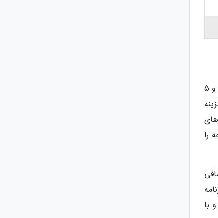
ماشین لباسشویی پاکشوما 8 کیلویی، معمولا با 16 برنامه شستشوی اصلی و 3 برنامه یاریی، یا 15 برنامه شستشوی اصلی و 5
ینه
های
 را
افی
امه
 با