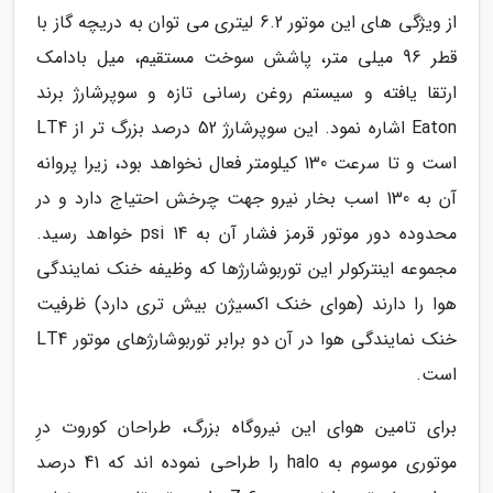
از ویژگی های این موتور 6.2 لیتری می توان به دریچه گاز با
قطر 96 میلی متر، پاشش سوخت مستقیم، میل بادامک
ارتقا یافته و سیستم روغن رسانی تازه و سوپرشارژ برند
Eaton اشاره نمود. این سوپرشارژ 52 درصد بزرگ تر از LT4
است و تا سرعت 130 کیلومتر فعال نخواهد بود، زیرا پروانه
آن به 130 اسب بخار نیرو جهت چرخش احتیاج دارد و در
محدوده دور موتور قرمز فشار آن به 14 psi خواهد رسید.
مجموعه اینترکولر این توربوشارژها که وظیفه خنک نمایندگی
هوا را دارند (هوای خنک اکسیژن بیش تری دارد) ظرفیت
خنک نمایندگی هوا در آن دو برابر توربوشارژهای موتور LT4
است.
برای تامین هوای این نیروگاه بزرگ، طراحان کوروت درِ
موتوری موسوم به halo را طراحی نموده اند که 41 درصد