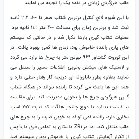
عقب هرزگردی زیادی در دنده یک را تجربه می نمایند.
با این شیوه لانچ کنترل برترین شتاب صفر تا 100، 3.2 ثانیه
ثبت شد و برترین زمان برای مسافت 400 متر 11.2 ثانیه بود.
عملیات شتاب گیری بارها تکرار شد و در حالتی که سیستم
های یاری راننده خاموش بود، زمان ها کمی بهبود یافت. در
این کوروت گشتاور 969 نیوتن متر به چرخ ها وارد می گردد
و لاستیک های میشلن بخوبی اطلاعات مسیر را منتقل می
نمایند بعلاوه بطور ناباورانه ای دریچه گاز رفتار خطی دارد و
همه این ها باعث می گردد تا راننده بتواند در هنگام شتاب
گیری هرزگردی چرخ ها را بخوبی مدیریت کند. برای مقایسه
بد نیست بدانید با دوج چلنجر هِلکَت که قدرت 707 اسب
بخاری دارد، راننده نمی تواند به خوبی قدرت را به چرخ های
عقب منتقل کند، اما در ZR1 داستان به تمامی فرق دارد!پس
از تکرار آزمایش شتاب گیری با خاموش بودن سیستم ضد