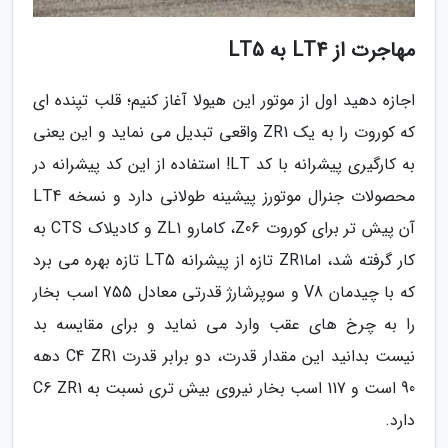
مهاجرت از LT4 به LT5
اجازه دهید اول از موتور این هیولا آغاز کنیم؛ قلب تپنده ای
که کوروت را به یک ZR1 واقعی تبدیل می نماید و این یعنی
به کارگیری پیشرانه با کد LT! استفاده از این کد پیشرانه در
محصولات جنرال موتورز پیشینه طولانی دارد و نسخه LT4
آن پیش تر برای کوروت Z06، کامارو ZL1 و کادیلاک CTS به
کار گرفته شد، اماZR1 تازه از پیشرانه LT5 تازه بهره می برد
که با چیدمان V8 و سوپرشارژ قدرتی معادل 755 اسب بخار
را به چرخ های عقب وارد می نماید و برای مقایسه بد
نیست بدانید این مقدار قدرت، دو برابر قدرت C4 ZR1 دهه
90 است و 117 اسب بخار نیروی بیش تری نسبت به C6 ZR1
دارد.