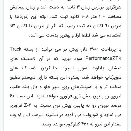
هرزگردی برترین زمان 3 ثانیه به دست آمد و زمان پیمایش
مسافت 400 متر 10.8 ثانیه ثبت شد، البته این رکوردها با
بنزین 91 اکتان به ثبت رسید که اگر از بنزین با اکتان 93
استفاده می شد قطعا ارقام بهتری بدست می آمد.
با پرداخت 3000 دلار بیش تر می توانید از بسته Track
PerformanceZTK سود ببرید که در آن لاستیک های
میشلن پایلوت سوپر اسپرت جایگزین لاستیک های
سوپرکاپ خواهد شد، بعلاوه این بسته دارای سیستم تعلیق
سخت تر و با اسپلیترهای روی سپر جلو و بال بلند عقب،
نیروی رو پایین بیش تری فراوری خواهد نمود. این بسته 60
درصد نیروی رو به پایین بیش تری نسبت به Z06 فراوری
می نماید و شورولت می گوید در بیشینه سرعت این کوروت
مقدار این نیرو به 430 کیلوگرم خواهد رسید.