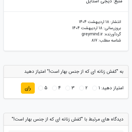
منبع: دیجی استایل
انتشار:
18 اردیبهشت 1404
بروزرسانی:
18 اردیبهشت 1404
گردآورنده:
greymind.ir
شناسه مطلب: 817
به "کفش زنانه ای که از جنس بهار است!" امتیاز دهید
امتیاز دهید:
1
2
3
4
5
رای
دیدگاه های مرتبط با "کفش زنانه ای که از جنس بهار است!"